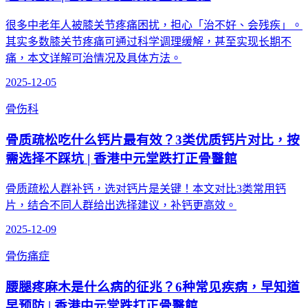
很多中老年人被膝关节疼痛困扰，担心「治不好、会残疾」。
其实多数膝关节疼痛可通过科学调理缓解，甚至实现长期不
痛，本文详解可治情况及具体方法。
2025-12-05
骨伤科
骨质疏松吃什么钙片最有效？3类优质钙片对比，按
需选择不踩坑 | 香港中元堂跌打正骨醫館
骨质疏松人群补钙，选对钙片是关键！本文对比3类常用钙
片，结合不同人群给出选择建议，补钙更高效。
2025-12-09
骨伤痛症
腰腿疼麻木是什么病的征兆？6种常见疾病，早知道
早预防 | 香港中元堂跌打正骨醫館