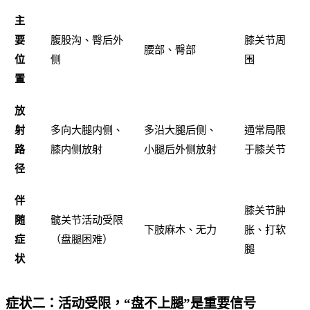
主
要
腹股沟、臀后外
膝关节周
腰部、臀部
位
侧
围
置
放
射
多向大腿内侧、
多沿大腿后侧、
通常局限
路
膝内侧放射
小腿后外侧放射
于膝关节
径
伴
膝关节肿
随
髋关节活动受限
下肢麻木、无力
胀、打软
症
（盘腿困难）
腿
状
症状二：活动受限，“盘不上腿”是重要信号