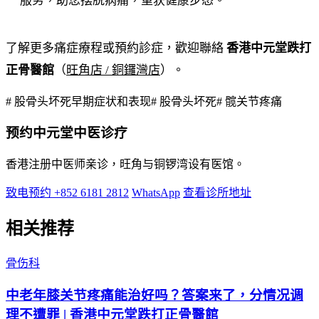
服务，助您摆脱病痛，重获健康步态。
了解更多痛症療程或預約診症，歡迎聯絡
香港中元堂跌打
正骨醫館
（
旺角店 / 銅鑼灣店
）。
# 股骨头坏死早期症状和表现
# 股骨头坏死
# 髋关节疼痛
预约中元堂中医诊疗
香港注册中医师亲诊，旺角与铜锣湾设有医馆。
致电预约 +852 6181 2812
WhatsApp
查看诊所地址
相关推荐
骨伤科
中老年膝关节疼痛能治好吗？答案来了，分情况调
理不遭罪 | 香港中元堂跌打正骨醫館