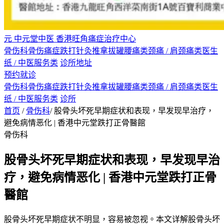
元
中元堂中医
香港旺角痛症治疗中心
骨伤科
骨伤痛症
跌打
针灸
推拿
拔罐
腰痛类
颈痛 / 肩颈痛类
医生
纸 / 中医服务类
诊所地址
预约就诊
骨伤科
骨伤痛症
跌打
针灸
推拿
拔罐
腰痛类
颈痛 / 肩颈痛类
医生
纸 / 中医服务类
诊所
首页
/
骨伤科
/
股骨头坏死早期症状和表现，早发现早治疗，
避免病情恶化 | 香港中元堂跌打正骨醫館
骨伤科
股骨头坏死早期症状和表现，早发现早治
疗，避免病情恶化 | 香港中元堂跌打正骨
醫館
股骨头坏死早期症状不明显，容易被忽视。本文详解股骨头坏