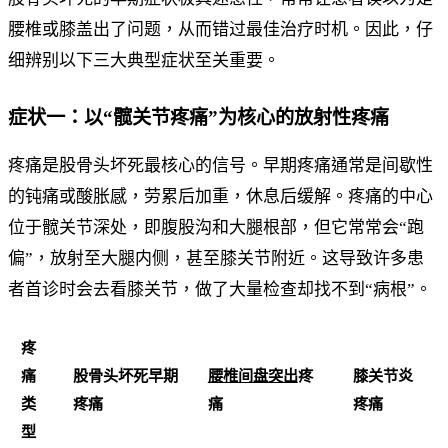
腰椎或膝盖出了问题，从而错过最佳治疗时机。因此，仔
细辨别以下三大典型症状至关重要。
症状一：以“髋关节疼痛”为核心的放射性疼痛
疼痛是股骨头坏死最核心的信号。早期疼痛通常是间歇性
的钝痛或酸胀感，劳累后加重，休息后缓解。疼痛的中心
位于髋关节深处，即腹股沟和大腿根部，但它常常会“跑
偏”，放射至大腿内侧，甚至膝关节附近。这导致许多患
者首诊时会去看膝关节，做了大量检查却找不到“病根”。
疼
痛
股骨头坏死早期
腰椎间盘突出
疼
膝关节炎
类
疼痛
痛
疼痛
型