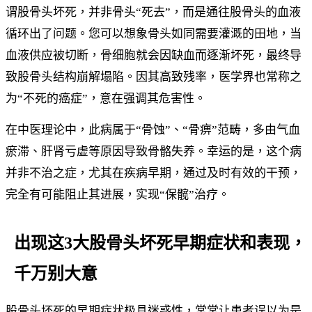
谓股骨头坏死，并非骨头“死去”，而是通往股骨头的血液
循环出了问题。您可以想象骨头如同需要灌溉的田地，当
血液供应被切断，骨细胞就会因缺血而逐渐坏死，最终导
致股骨头结构崩解塌陷。因其高致残率，医学界也常称之
为“不死的癌症”，意在强调其危害性。
在中医理论中，此病属于“骨蚀”、“骨痹”范畴，多由气血
瘀滞、肝肾亏虚等原因导致骨骼失养。幸运的是，这个病
并非不治之症，尤其在疾病早期，通过及时有效的干预，
完全有可能阻止其进展，实现“保髋”治疗。
出现这3大股骨头坏死早期症状和表现，
千万别大意
股骨头坏死的早期症状极具迷惑性，常常让患者误以为是