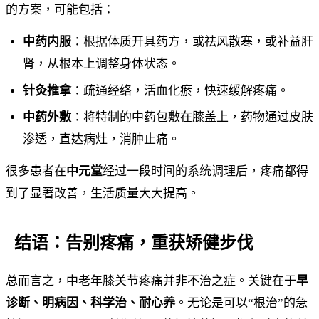
的方案，可能包括：
中药内服
：根据体质开具药方，或祛风散寒，或补益肝
肾，从根本上调整身体状态。
针灸推拿
：疏通经络，活血化瘀，快速缓解疼痛。
中药外敷
：将特制的中药包敷在膝盖上，药物通过皮肤
渗透，直达病灶，消肿止痛。
很多患者在
中元堂
经过一段时间的系统调理后，疼痛都得
到了显著改善，生活质量大大提高。
结语：告别疼痛，重获矫健步伐
总而言之，中老年膝关节疼痛并非不治之症。关键在于
早
诊断、明病因、科学治、耐心养
。无论是可以“根治”的急