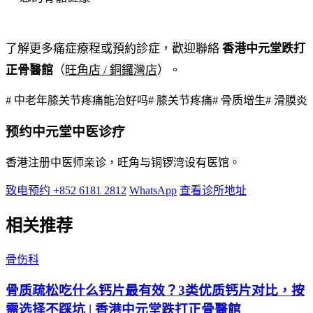
了解更多痛症療程或預約診症，歡迎聯絡
香港中元堂跌打
正骨醫館
（
旺角店 / 銅鑼灣店
）。
# 中老年膝关节疼痛能治好吗
# 膝关节疼痛
# 骨质增生
# 滑膜炎
预约中元堂中医诊疗
香港注册中医师亲诊，旺角与铜锣湾设有医馆。
致电预约 +852 6181 2812
WhatsApp
查看诊所地址
相关推荐
骨伤科
骨质疏松吃什么钙片最有效？3类优质钙片对比，按
需选择不踩坑 | 香港中元堂跌打正骨醫館