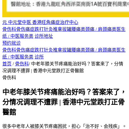
元
中元堂中医
香港旺角痛症治疗中心
骨伤科
骨伤痛症
跌打
针灸
推拿
拔罐
腰痛类
颈痛 / 肩颈痛类
医生
纸 / 中医服务类
诊所地址
预约就诊
骨伤科
骨伤痛症
跌打
针灸
推拿
拔罐
腰痛类
颈痛 / 肩颈痛类
医生
纸 / 中医服务类
诊所
首页
/
骨伤科
/
中老年膝关节疼痛能治好吗？答案来了，分情
况调理不遭罪 | 香港中元堂跌打正骨醫館
骨伤科
中老年膝关节疼痛能治好吗？答案来了，
分情况调理不遭罪 | 香港中元堂跌打正骨
醫館
很多中老年人被膝关节疼痛困扰，担心「治不好、会残疾」。