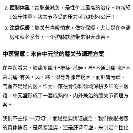
控制体重
：给膝盖减负，是性价比最高的治疗。每减轻
1公斤体重，膝关节承受的压力可以减少4公斤！
注意保暖
：膝关节喜暖怕寒，做好保暖，尤其是在空调
房和秋冬季节，一个护膝就能带来很大改善。
中医智慧：来自中元堂的膝关节调理方案
在中医看来，膝痛多属于“痹症”范畴，与“不通则痛”和“不
荣则痛”有关。风、寒、湿等外邪是诱因，而肝肾亏虚、
气血不足是内因。作为一家在骨伤科领域深耕多年的中医
馆，
中元堂
形成了一套成熟的、内外兼治的膝关节调理方
案。
我们不主张“一刀切”，而是强调辨证施治。我们会根据您
的具体情况，是风寒湿痹，还是肝肾亏虚，来制定个性化