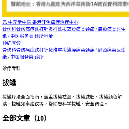
元
中元堂中医
香港旺角痛症治疗中心
骨伤科
骨伤痛症
跌打
针灸
推拿
拔罐
腰痛类
颈痛 / 肩颈痛类
医生
纸 / 中医服务类
诊所地址
预约就诊
骨伤科
骨伤痛症
跌打
针灸
推拿
拔罐
腰痛类
颈痛 / 肩颈痛类
医生
纸 / 中医服务类
诊所
诊疗专科
拔罐
拔罐疗法全面指南，涵盖拔罐祛湿、拔罐减肥、拔罐颜色解
读、拔罐频率建议等，帮助您科学拔罐、安全调理。
全部文章（10）