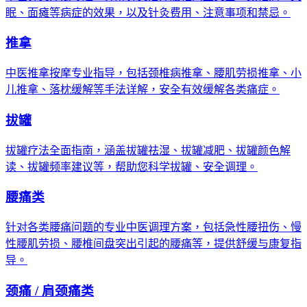
眠、面瘫等病症的效果，以及针灸费用、注意事项和禁忌。
推拿
中医推拿按摩专业指导，包括颈椎病推拿、腰肌劳损推拿、小
儿推拿、落枕缓解等手法详解，安全有效缓解各类痛症。
拔罐
拔罐疗法全面指南，涵盖拔罐祛湿、拔罐减肥、拔罐颜色解
读、拔罐频率建议等，帮助您科学拔罐、安全调理。
腰痛类
针对各类腰痛问题的专业中医调理方案，包括急性腰扭伤、慢
性腰肌劳损、腰椎间盘突出引起的腰痛等，提供舒缓与康复指
导。
颈痛 / 肩颈痛类