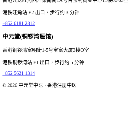
香港九龙旺角西洋菜南街1A号百宝利商业中心11楼02-03室
港铁旺角站 E2 出口，步行约 3 分钟
+852 6181 2812
中元堂(铜锣湾医馆)
香港铜锣湾富明街1-5号宝富大厦3楼O室
港铁铜锣湾站 F1 出口，步行约 5 分钟
+852 5621 1314
© 2026 中元堂中医 · 香港注册中医