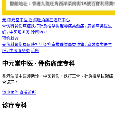
元
中元堂中医
香港旺角痛症治疗中心
骨伤科
骨伤痛症
跌打
针灸
推拿
拔罐
腰痛类
颈痛 / 肩颈痛类
医生
纸 / 中医服务类
诊所地址
预约就诊
骨伤科
骨伤痛症
跌打
针灸
推拿
拔罐
腰痛类
颈痛 / 肩颈痛类
医生
纸 / 中医服务类
诊所
中元堂中医 · 骨伤痛症专科
香港注册中医师亲诊，中医骨伤、跌打正骨、针灸推拿拔罐综
合调理。
致电预约
查看诊所
诊疗专科