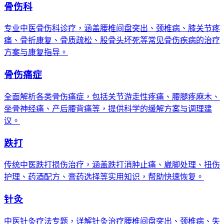
骨伤科
专业中医骨伤科诊疗，涵盖腰椎间盘突出、颈椎病、膝关节疼
痛、骨折康复、骨质疏松、股骨头坏死等常见骨伤疾病的治疗
方案与康复指导。
骨伤痛症
全面解析各类骨伤痛症，包括关节游走性疼痛、腰腿疼麻木、
坐骨神经痛、产后腰背痛等，提供科学的缓解方案与调理建
议。
跌打
传统中医跌打损伤治疗，涵盖跌打消肿止痛、崴脚处理、扭伤
护理、药酒配方、膏药选择等实用知识，帮助快速恢复。
针灸
中医针灸疗法专题，详解针灸治疗腰椎间盘突出、颈椎病、失