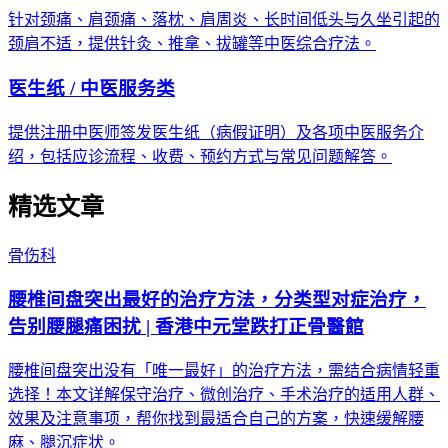
针对颈痛、肩颈痛、落枕、肩周炎、长时间低头与久坐引起的
颈肩不适，提供针灸、推拿、拔罐等中医综合疗法。
医生纸 / 中医服务类
提供注册中医师签发医生纸（病假证明）及各项中医服务介
绍，包括应诊流程、收费、预约方式与常见问题解答。
精选文章
骨伤科
腰椎间盘突出最好的治疗方法，分类型对症治疗，
告别腰腿痛困扰 | 香港中元堂跌打正骨醫館
腰椎间盘突出没有「唯一最好」的治疗方法，需结合病情轻重
选择！本文详解保守治疗、微创治疗、手术治疗的适用人群、
效果及注意事项，帮你找到最适合自己的方案，快速缓解腰
麻、腿沉症状。