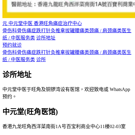
元
中元堂中医
香港旺角痛症治疗中心
骨伤科
骨伤痛症
跌打
针灸
推拿
拔罐
腰痛类
颈痛 / 肩颈痛类
医生
纸 / 中医服务类
诊所地址
预约就诊
骨伤科
骨伤痛症
跌打
针灸
推拿
拔罐
腰痛类
颈痛 / 肩颈痛类
医生
纸 / 中医服务类
诊所
诊所地址
中元堂中医于旺角及铜锣湾设有医馆，欢迎致电或 WhatsApp
预约。
中元堂(旺角医馆)
香港九龙旺角西洋菜南街1A号百宝利商业中心11楼02-03室